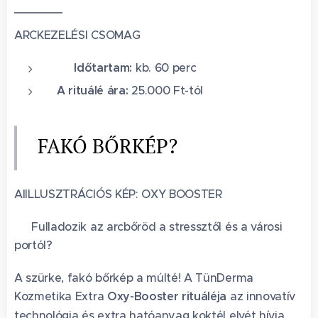
ARCKEZELÉSI CSOMAG
🕐 Időtartam:
kb. 60 perc
A rituálé ára:
25.000 Ft-tól
FAKÓ BŐRKÉP?
AIILLUSZTRÁCIÓS KÉP: OXY BOOSTER
🌫️ Fulladozik az arcbőröd a stressztől és a városi
portól?
A szürke, fakó bőrkép a múlté! A TünDerma
Kozmetika Extra
Oxy-Booster rituáléja
az innovatív
technológia és extra hatóanyag koktél elvét hívja