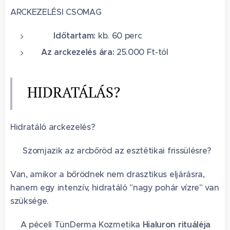
ARCKEZELÉSI CSOMAG
🕐 Időtartam:
kb. 60 perc
Az arckezelés ára:
25.000 Ft-tól
HIDRATÁLÁS?
Hidratáló arckezelés?
💦 Szomjazik az arcbőröd az esztétikai frissülésre?
Van, amikor a bőrödnek nem drasztikus eljárásra,
hanem egy intenzív, hidratáló "nagy pohár vízre" van
szüksége.
🥤A péceli TünDerma Kozmetika
Hialuron rituáléja