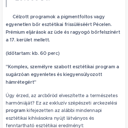
💎 Célzott programok a pigmentfoltos vagy
egyenetlen bőr esztétikai frissüléséért Pécelen.
Prémium eljárások az üde és ragyogó bőrfelszínért
a 17. kerület mellett.
(Időtartam: kb. 60 perc)
"Komplex, személyre szabott esztétikai program a
sugárzóan egyenletes és kiegyensúlyozott
hámrétegért"
Úgy érzed, az arcbőröd elveszítette a természetes
harmóniáját? Ez az exkluzív szépészeti arckezelési
program
kifejezetten az alábbi mindennapi
esztétikai kihívásokra nyújt látványos és
fenntartható esztétikai eredményt: