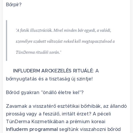
Bőrpír?
"A fotók illusztrációk. Mivel minden bőr egyedi, a valódi,
személyre szabott változást neked kell megtapasztalnod a
TünDerma rituáléi során."
🟢
INFLUDERM ARCKEZELÉS RITUÁLÉ
: A
bőrnyugtatás és a tisztaság új szintje!
Bőröd gyakran "önálló életre kel"?
Zavarnak a visszatérő esztétikai bőrhibák, az állandó
pirosság vagy a feszülő, irritált érzet? A péceli
TünDerma Kozmetikában a prémium koreai
Influderm programmal
segítünk visszahozni bőröd