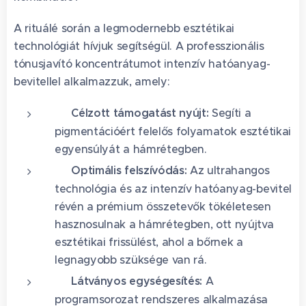
A rituálé során a legmodernebb esztétikai
technológiát hívjuk segítségül. A professzionális
tónusjavító koncentrátumot intenzív hatóanyag-
bevitellel alkalmazzuk, amely:
✅ Célzott támogatást nyújt:
Segíti a
pigmentációért felelős folyamatok esztétikai
egyensúlyát a hámrétegben.
✅ Optimális felszívódás:
Az ultrahangos
technológia és az intenzív hatóanyag-bevitel
révén a prémium összetevők tökéletesen
hasznosulnak a hámrétegben, ott nyújtva
esztétikai frissülést, ahol a bőrnek a
legnagyobb szüksége van rá.
✅ Látványos egységesítés:
A
programsorozat rendszeres alkalmazása