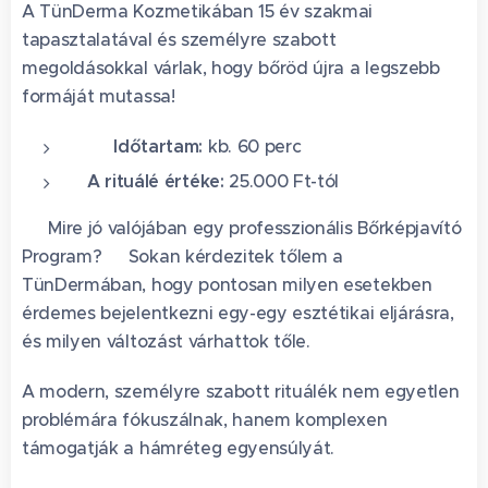
A TünDerma Kozmetikában 15 év szakmai
tapasztalatával és személyre szabott
megoldásokkal várlak, hogy bőröd újra a legszebb
formáját mutassa!
🕐 Időtartam:
kb. 60 perc
A rituálé értéke:
25.000 Ft-tól
✨ Mire jó valójában egy professzionális Bőrképjavító
Program? ✨Sokan kérdezitek tőlem a
TünDermában, hogy pontosan milyen esetekben
érdemes bejelentkezni egy-egy esztétikai eljárásra,
és milyen változást várhattok tőle.
A modern, személyre szabott rituálék nem egyetlen
problémára fókuszálnak, hanem komplexen
támogatják a hámréteg egyensúlyát.