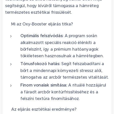
segítségül, hogy kívülről támogassa a hámréteg
természetes esztétikai frissülését. 🪐
✨ Mi az Oxy-Booster eljárás titka?
Optimális felszívódás:
A program során
alkalmazott speciális reakció élénkíti a
bőrfelszínt, így a prémium hatóanyagok
tökéletesen hasznosulnak a hámrétegben.
Tónusfokozó hatás:
Segít felszabadítani a
bőrt a mindennapi környezeti stressz alól,
támogatva az arcbőr természetes vitalitását.
Finom vonalak simítása:
A rituálé hozzájárul
a fáradt arcbőr kontúrfrissítéséhez és a
felszíni textúra finomításához.
🌟 Az eljárás esztétikai eredménye?