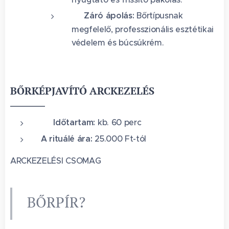
🌿
Záró ápolás:
Bőrtípusnak
megfelelő, professzionális esztétikai
védelem és búcsúkrém.
BŐRKÉPJAVÍTÓ ARCKEZELÉS
🕐 Időtartam:
kb. 60 perc
A rituálé ára:
25.000 Ft-tól
ARCKEZELÉSI CSOMAG
BŐRPÍR?