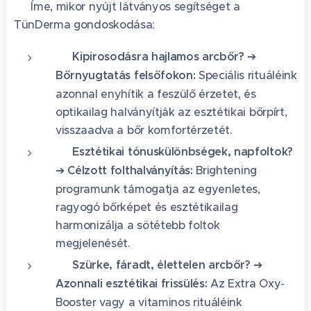
💡 Íme, mikor nyújt látványos segítséget a
TünDerma gondoskodása:
🌸 Kipirosodásra hajlamos arcbőr?
➔
Bőrnyugtatás felsőfokon:
Speciális rituáléink
azonnal enyhítik a feszülő érzetet, és
optikailag halványítják az esztétikai bőrpírt,
visszaadva a bőr komfortérzetét.
🍂 Esztétikai tónuskülönbségek, napfoltok?
➔
Célzott folthalványítás:
Brightening
programunk támogatja az egyenletes,
ragyogó bőrképet és esztétikailag
harmonizálja a sötétebb foltok
megjelenését.
🌫️ Szürke, fáradt, élettelen arcbőr?
➔
Azonnali esztétikai frissülés:
Az Extra Oxy-
Booster vagy a vitaminos rituáléink