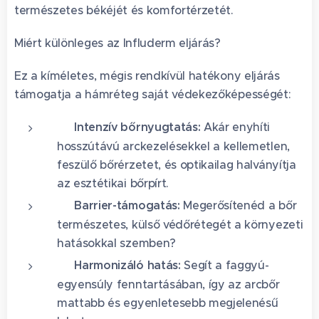
természetes békéjét és komfortérzetét.
Miért különleges az Influderm eljárás?
Ez a kíméletes, mégis rendkívül hatékony eljárás
támogatja a hámréteg saját védekezőképességét:
✨ Intenzív bőrnyugtatás:
Akár enyhíti
hosszútávú arckezelésekkel a kellemetlen,
feszülő bőrérzetet, és optikailag halványítja
az esztétikai bőrpírt.
✨ Barrier-támogatás:
Megerősítenéd a bőr
természetes, külső védőrétegét a környezeti
hatásokkal szemben?
✨ Harmonizáló hatás:
Segít a faggyú-
egyensúly fenntartásában, így az arcbőr
mattabb és egyenletesebb megjelenésű