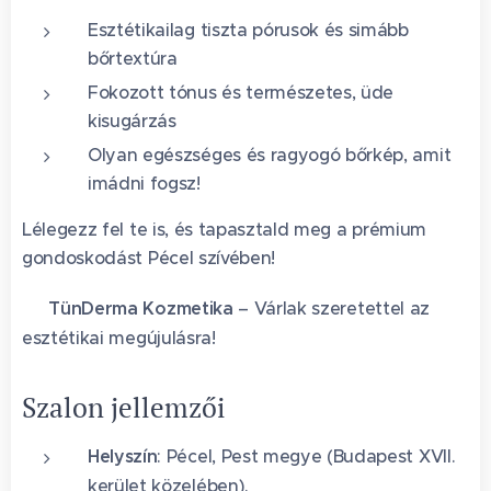
Esztétikailag tiszta pórusok és simább
bőrtextúra
Fokozott tónus és természetes, üde
kisugárzás
Olyan egészséges és ragyogó bőrkép, amit
imádni fogsz! 🧖‍♀️
Lélegezz fel te is, és tapasztald meg a prémium
gondoskodást Pécel szívében!
📍
TünDerma Kozmetika
– Várlak szeretettel az
esztétikai megújulásra!
Szalon jellemzői
Helyszín
: Pécel, Pest megye (Budapest XVII.
kerület közelében).