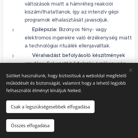
változások miatt a hámréteg reakciói
kiszámíthatatlanok, így az intenzív gépi
programok elhalasztását javasoljuk.
⚡ Epilepszia:
Bizonyos fény- vagy
elektromos ingerekre való érzékenység miatt
a technológiai rituálék ellenjavalltak.
💊 Véralvadást befolyásoló készítmények
szedése:
Fokozott bőrfelszíni érzékenység
lehetősége miatt egyéni mérlegelést igényel.
Sütiket használunk, hogy biztosítsuk a weboldal megfelelő
működését és biztonságát, valamint hogy a lehető legjobb
⚙️ Technológia-specifikus kizáró tényezők (gépi elvű
felhasználói élményt kínáljuk Neked.
eljárások):
Csak a legszükségesebbek elfogadása
💓 Beültetett elektronikus eszközök:
Pacemaker vagy egyéb elektromos
implantátum jelenléte teljesen kizárja a
Összes elfogadása
technológiai hatóanyag-bevitelt és a