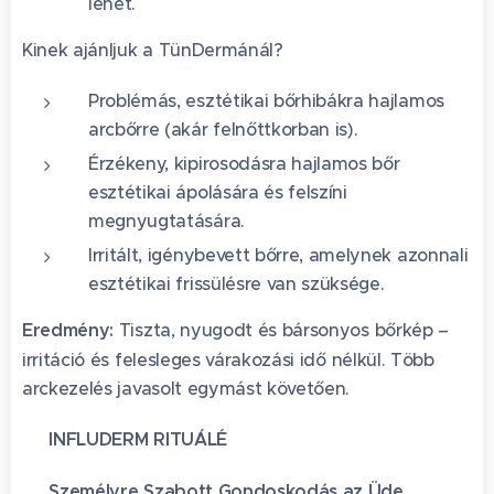
lehet.
Kinek ajánljuk a TünDermánál?
Problémás, esztétikai bőrhibákra hajlamos
arcbőrre (akár felnőttkorban is).
Érzékeny, kipirosodásra hajlamos bőr
esztétikai ápolására és felszíni
megnyugtatására.
Irritált, igénybevett bőrre, amelynek azonnali
esztétikai frissülésre van szüksége.
Eredmény:
Tiszta, nyugodt és bársonyos bőrkép –
irritáció és felesleges várakozási idő nélkül. Több
arckezelés javasolt egymást követően.
🌿 INFLUDERM RITUÁLÉ
🌿 Személyre Szabott Gondoskodás az Üde