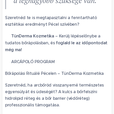
a legnagyobb szüksége van.
Szeretnéd te is megtapasztalni a fenntartható
esztétikai eredményt Pécel szívében? 💆‍♀️
📍
TünDerma Kozmetika
– Kerülj lépéselőnybe a
tudatos bőrápolásban, és
foglald le az időpontodat
még ma!
✨ ARCÁPOLÓ PROGRAM
Bőrápolási Rituálé Pécelen – TünDerma Kozmetika
Szeretnéd, ha arcbőröd visszanyerné természetes
egyensúlyát és üdeségét? A kulcs a bőrfelszíni
hidrolipid réteg és a bőr barrier (védőréteg)
professzionális támogatása.