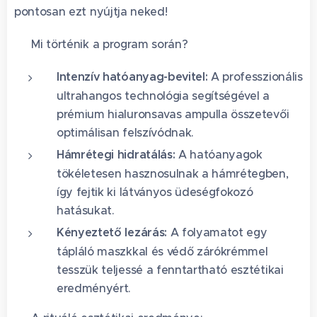
pontosan ezt nyújtja neked!
✨ Mi történik a program során?
Intenzív hatóanyag-bevitel:
A professzionális
ultrahangos technológia segítségével a
prémium hialuronsavas ampulla összetevői
optimálisan felszívódnak.
Hámrétegi hidratálás:
A hatóanyagok
tökéletesen hasznosulnak a hámrétegben,
így fejtik ki látványos üdeségfokozó
hatásukat.
Kényeztető lezárás:
A folyamatot egy
tápláló maszkkal és védő zárókrémmel
tesszük teljessé a fenntartható esztétikai
eredményért. 🧖‍♀️