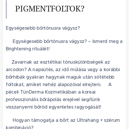
PIGMENTFOLTOK?
Egységesebb bőrtónusra vágysz?
✨ Egységesebb bőrtónusra vágysz? – Ismerd meg a
Brightening rituálét!
✨Zavarnak az esztétikai tónuskülönbségek az
arcodon? A napsütés, az idő múlása vagy a korábbi
bőrhibák gyakran hagynak maguk után sötétebb
foltokat, amiket nehéz alapozóval elrejteni. 😔A
péceli TünDerma Kozmetikában a koreai
professzionális bőrápolás erejével segítünk
visszanyerni bőröd egyenletes ragyogását!
💡 Hogyan támogatja a bőrt az Ultrahang + szérum
kombináció?