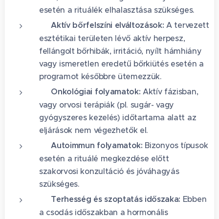
esetén a rituálék elhalasztása szükséges.
🩺 Aktív bőrfelszíni elváltozások:
A tervezett
esztétikai területen lévő aktív herpesz,
fellángolt bőrhibák, irritáció, nyílt hámhiány
vagy ismeretlen eredetű bőrkiütés esetén a
programot későbbre ütemezzük.
🔬 Onkológiai folyamatok:
Aktív fázisban,
vagy orvosi terápiák (pl. sugár- vagy
gyógyszeres kezelés) időtartama alatt az
eljárások nem végezhetők el.
🧬 Autoimmun folyamatok:
Bizonyos típusok
esetén a rituálé megkezdése előtt
szakorvosi konzultáció és jóváhagyás
szükséges.
🤰 Terhesség és szoptatás időszaka:
Ebben
a csodás időszakban a hormonális