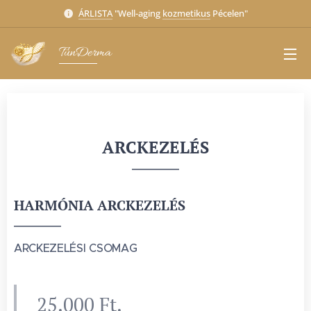
ÁRLISTA
"Well-aging
kozmetikus
Pécelen"
TünDerma
ARCKEZELÉS
HARMÓNIA ARCKEZELÉS
ARCKEZELÉSI CSOMAG
25.000 Ft.