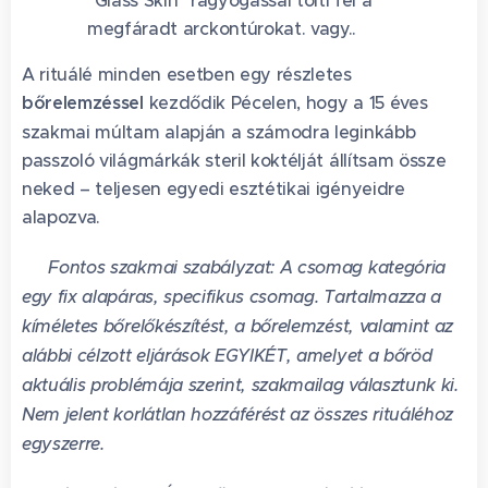
"Glass Skin" ragyogással tölti fel a
megfáradt arckontúrokat. vagy..
A rituálé minden esetben egy részletes
bőrelemzéssel
kezdődik Pécelen, hogy a 15 éves
szakmai múltam alapján a számodra leginkább
passzoló világmárkák steril koktélját állítsam össze
neked – teljesen egyedi esztétikai igényeidre
alapozva.
⚠️
Fontos szakmai szabályzat: A csomag kategória
egy fix alapáras, specifikus csomag. Tartalmazza a
kíméletes bőrelőkészítést, a bőrelemzést, valamint az
alábbi célzott eljárások EGYIKÉT, amelyet a bőröd
aktuális problémája szerint, szakmailag választunk ki.
Nem jelent korlátlan hozzáférést az összes rituáléhoz
egyszerre.