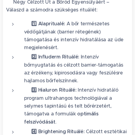
🚀 Négy Célzott Út a Bőröd Egyensúlyáért –
Válaszd a számodra szükséges rituálét:
🌿
1️⃣ Alapritualé:
A bőr természetes
védőgátjának (barrier rétegének)
támogatása és intenzív hidratálása az üde
megjelenésért.
🌸
2️⃣ Influderm Rituálé:
Intenzív
bőrnyugtatás és célzott barrier-támogatás
az érzékeny, kipirosodásra vagy feszülésre
hajlamos bőrfelszínnek.
💧
3️⃣ Hialuron Rituálé:
Intenzív hidratáló
program ultrahangos technológiával a
selymes tapintású és telt bőrérzetért,
támogatva a formulák
optimális
felszívódását
.
✨
4️⃣ Brightening Rituálé:
Célzott esztétikai