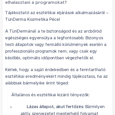
elhalasztani a programokat?
Tájékoztató az esztétikai eljárások alkalmazásáról –
TünDerma Kozmetika Pécel
A TünDermánál a te biztonságod és az arcbőröd
egészséges egyensúlya a legfontosabb. Bizonyos
testi állapotok vagy fennálló körülmények esetén a
professzionális programok nem, vagy csak egy
későbbi, optimális időpontban végezhetők el.
Kérlek, hogy a saját érdekedben és a fenntartható
esztétikai eredményekért mindig tájékoztass, ha az
alábbiak bármelyike érint téged:
🚫 Általános és esztétikai kizáró tényezők:
🌡️ Lázas állapot, akut fertőzés:
Bármilyen
aktív, szervezetet megterhelő folyamat