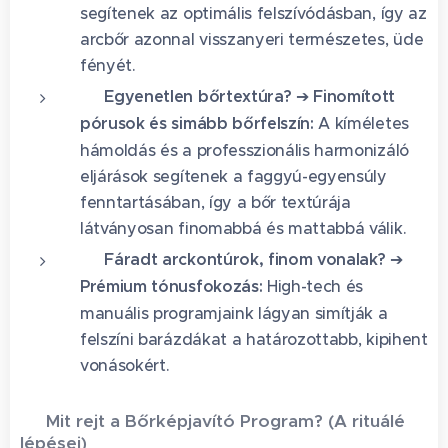
segítenek az optimális felszívódásban, így az
arcbőr azonnal visszanyeri természetes, üde
fényét.
🍓 Egyenetlen bőrtextúra?
➔
Finomított
pórusok és simább bőrfelszín:
A kíméletes
hámoldás és a professzionális harmonizáló
eljárások segítenek a faggyú-egyensúly
fenntartásában, így a bőr textúrája
látványosan finomabbá és mattabbá válik.
⏳ Fáradt arckontúrok, finom vonalak?
➔
Prémium tónusfokozás:
High-tech és
manuális programjaink lágyan simítják a
felszíni barázdákat a határozottabb, kipihent
vonásokért.
🌟 Mit rejt a Bőrképjavító Program? (A rituálé
lépései)