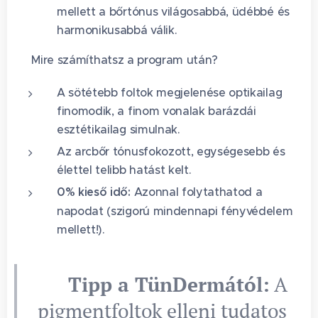
mellett a bőrtónus világosabbá, üdébbé és
harmonikusabbá válik.
🌟 Mire számíthatsz a program után?
A sötétebb foltok megjelenése optikailag
finomodik, a finom vonalak barázdái
esztétikailag simulnak.
Az arcbőr tónusfokozott, egységesebb és
élettel telibb hatást kelt.
0% kieső idő:
Azonnal folytathatod a
napodat (szigorú mindennapi fényvédelem
mellett!).
💎 Tipp a TünDermától:
A
pigmentfoltok elleni tudatos