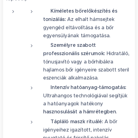
✨
Kíméletes bőrelőkészítés és
tonizálás:
Az elhalt hámsejtek
gyengéd eltávolítása és a bőr
egyensúlyának támogatása.
🧪
Személyre szabott
professzionális szérumok:
Hidratáló,
tónusjavító vagy a bőrhibákra
hajlamos bőr igényeire szabott steril
eszenciák alkalmazása.
⚡
Intenzív hatóanyag-támogatás:
Ultrahangos technológiával segítjük
a hatóanyagok hatékony
hasznosulását a hámrétegben
.
👑
Tápláló maszk rituálé:
A bőr
igényeihez igazított, intenzív
nyugtató és frissítő pakolás.