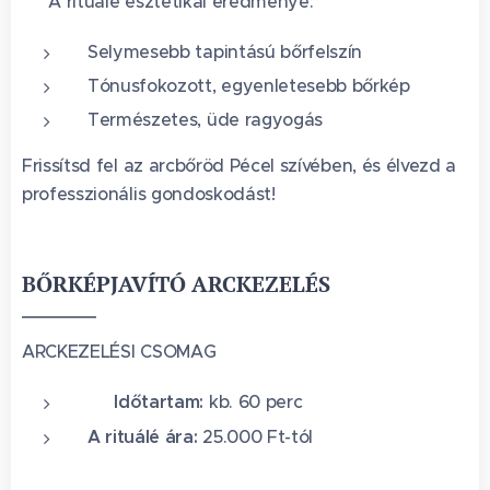
🌟 A rituálé esztétikai eredménye:
Selymesebb tapintású bőrfelszín
Tónusfokozott, egyenletesebb bőrkép
Természetes, üde ragyogás
Frissítsd fel az arcbőröd Pécel szívében, és élvezd a
professzionális gondoskodást!
BŐRKÉPJAVÍTÓ ARCKEZELÉS
ARCKEZELÉSI CSOMAG
🕐 Időtartam:
kb. 60 perc
A rituálé ára:
25.000 Ft-tól