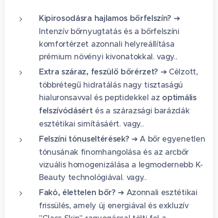
Kipirosodásra hajlamos bőrfelszín?
➔
Intenzív bőrnyugtatás és a bőrfelszíni
komfortérzet azonnali helyreállítása
prémium növényi kivonatokkal. vagy..
Extra száraz, feszülő bőrérzet?
➔ Célzott,
többrétegű hidratálás nagy tisztaságú
hialuronsavval és peptidekkel az
optimális
felszívódásért
és a szárazsági barázdák
esztétikai simításáért. vagy..
Felszíni tónuseltérések?
➔ A bőr egyenetlen
tónusának finomhangolása és az arcbőr
vizuális homogenizálása a legmodernebb K-
Beauty technológiával. vagy..
Fakó, élettelen bőr?
➔ Azonnali esztétikai
frissülés, amely új energiával és exkluzív