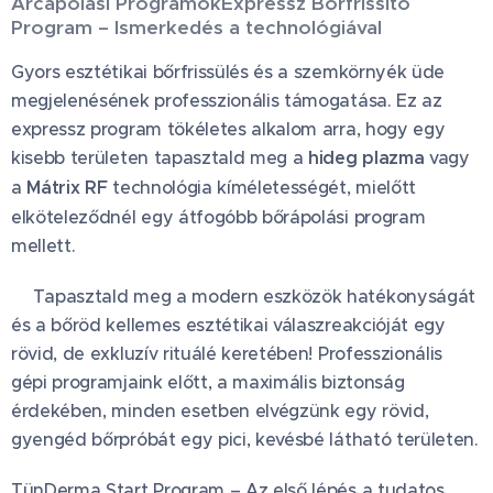
Arcápolási ProgramokExpressz Bőrfrissítő
Program – Ismerkedés a technológiával
Gyors esztétikai bőrfrissülés és a szemkörnyék üde
megjelenésének professzionális támogatása. Ez az
expressz program tökéletes alkalom arra, hogy egy
kisebb területen tapasztald meg a
hideg plazma
vagy
a
Mátrix RF
technológia kíméletességét, mielőtt
elköteleződnél egy átfogóbb bőrápolási program
mellett.
✨Tapasztald meg a modern eszközök hatékonyságát
és a bőröd kellemes esztétikai válaszreakcióját egy
rövid, de exkluzív rituálé keretében! Professzionális
gépi programjaink előtt, a maximális biztonság
érdekében, minden esetben elvégzünk egy rövid,
gyengéd bőrpróbát egy pici, kevésbé látható területen.
TünDerma Start Program – Az első lépés a tudatos