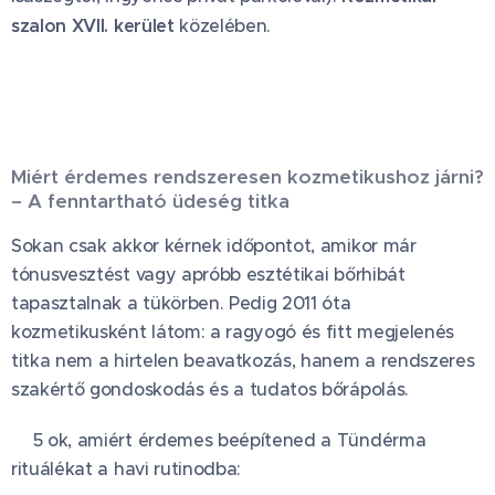
szalon XVII. kerület
közelében.
Miért érdemes rendszeresen kozmetikushoz járni?
– A fenntartható üdeség titka
Sokan csak akkor kérnek időpontot, amikor már
tónusvesztést vagy apróbb esztétikai bőrhibát
tapasztalnak a tükörben. Pedig 2011 óta
kozmetikusként látom: a ragyogó és fitt megjelenés
titka nem a hirtelen beavatkozás, hanem a rendszeres
szakértő gondoskodás és a tudatos bőrápolás.
✨5 ok, amiért érdemes beépítened a Tündérma
rituálékat a havi rutinodba: