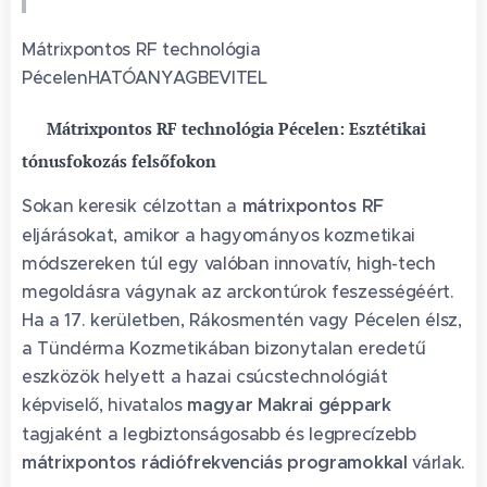
Mátrixpontos RF technológia
PécelenHATÓANYAGBEVITEL
⚡ Mátrixpontos RF technológia Pécelen: Esztétikai
tónusfokozás felsőfokon
Sokan keresik célzottan a
mátrixpontos RF
eljárásokat, amikor a hagyományos kozmetikai
módszereken túl egy valóban innovatív, high-tech
megoldásra vágynak az arckontúrok feszességéért.
Ha a 17. kerületben, Rákosmentén vagy Pécelen élsz,
a Tündérma Kozmetikában bizonytalan eredetű
eszközök helyett a hazai csúcstechnológiát
képviselő, hivatalos
magyar Makrai géppark
tagjaként a legbiztonságosabb és legprecízebb
mátrixpontos rádiófrekvenciás programokkal
várlak.