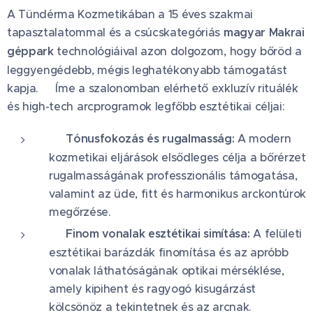
A Tündérma Kozmetikában a 15 éves szakmai
tapasztalatommal és a csúcskategóriás
magyar Makrai
géppark
technológiáival azon dolgozom, hogy bőröd a
leggyengédebb, mégis leghatékonyabb támogatást
kapja. ✨Íme a szalonomban elérhető exkluzív rituálék
és high-tech arcprogramok legfőbb esztétikai céljai:
📐 Tónusfokozás és rugalmasság:
A modern
kozmetikai eljárások elsődleges célja a bőrérzet
rugalmasságának professzionális támogatása,
valamint az üde, fitt és harmonikus arckontúrok
megőrzése.
📉 Finom vonalak esztétikai simítása:
A felületi
esztétikai barázdák finomítása és az apróbb
vonalak láthatóságának optikai mérséklése,
amely kipihent és ragyogó kisugárzást
kölcsönöz a tekintetnek és az arcnak.