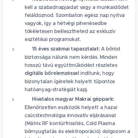
kell a szabadnapjaidat vagy a munkaidődet
feláldoznod. Szombaton egész nap nyitva
vagyok, így a hétvégi pihenésedbe
tökéletesen beillesztheted az exkluzív
esztétikai programokat.
🔬 15 éves szakmai tapasztalat:
A bőröd
biztonsága nálunk nem kérdés. Minden
hosszú távú együttműködést részletes
digitális bőrelemzéssel
indítunk, hogy
bizonytalan ígéretek helyett tűpontos
hatóanyag-stratégiát kapj.
⚡ Hivatalos magyar Makrai géppark:
Ellenőrizetlen eszközök helyett a hazai
csúcstechnológia innovatív eljárásaival
(Mátrix RF kontúrfrissítés, Cold Plasma
bőrnyugtatás és elektroporáció) dolgozom a