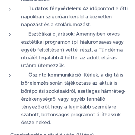
☀️ Tudatos fényvédelem:
Az időpontod előtti
napokban szigorúan kerüld a közvetlen
napozást és a szoláriumozást.
💉 Esztétikai eljárások:
Amennyiben orvosi
esztétikai programon (pl. hialuronsavas vagy
egyéb feltöltésen) vettél részt, a Tündérma
rituálét legalább 4 héttel az adott eljárás
utánra ütemezzük.
💬 Őszinte kommunikáció:
Kérlek, a
digitális
bőrelemzés
során tájékoztass az aktuális
bőrápolási szokásaidról, esetleges hámréteg-
érzékenységről vagy egyéb fennálló
tényezőkről, hogy a leginkább személyre
szabott, biztonságos programot állíthassuk
össze neked.