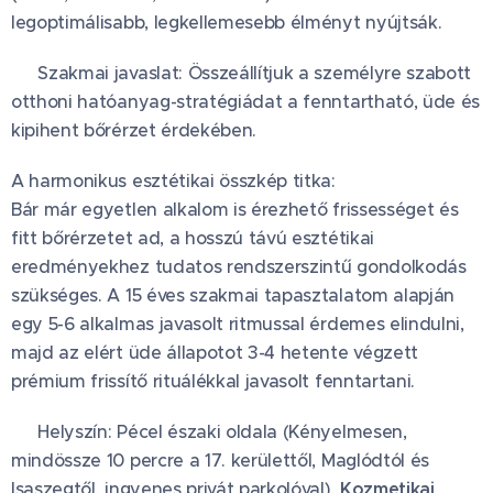
legoptimálisabb, legkellemesebb élményt nyújtsák.
📈 Szakmai javaslat: Összeállítjuk a személyre szabott
otthoni hatóanyag-stratégiádat a fenntartható, üde és
kipihent bőrérzet érdekében.
A harmonikus esztétikai összkép titka:
Bár már egyetlen alkalom is érezhető frissességet és
fitt bőrérzetet ad, a hosszú távú esztétikai
eredményekhez tudatos rendszerszintű gondolkodás
szükséges. A 15 éves szakmai tapasztalatom alapján
egy 5-6 alkalmas javasolt ritmussal érdemes elindulni,
majd az elért üde állapotot 3-4 hetente végzett
prémium frissítő rituálékkal javasolt fenntartani. 🛡️
📍 Helyszín: Pécel északi oldala (Kényelmesen,
mindössze 10 percre a 17. kerülettől, Maglódtól és
Isaszegtől, ingyenes privát parkolóval).
Kozmetikai