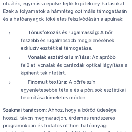
rituálék, egymásra épülve fejtik ki jótékony hatásukat.
Ezek a folyamatok a hámréteg optimális támogatásán
és a hatóanyagok tökéletes felszívódásán alapulnak:
✨ Tónusfokozás és rugalmasság:
A bőr
feszebb és rugalmasabb megjelenésének
exkluzív esztétikai támogatása.
📉 Vonalak esztétikai simítása:
Az apróbb
felületi vonalak és barázdák optikai lágyítása a
kipihent tekintetért.
🌿 Finomult textúra:
A bőrfelszín
egyenletesebbé tétele és a pórusok esztétikai
finomítása kíméletes módon.
Szakmai tanácsom:
Ahhoz, hogy a bőröd üdesége
hosszú távon megmaradjon, érdemes rendszeres
programokban és tudatos otthoni hatóanyag-