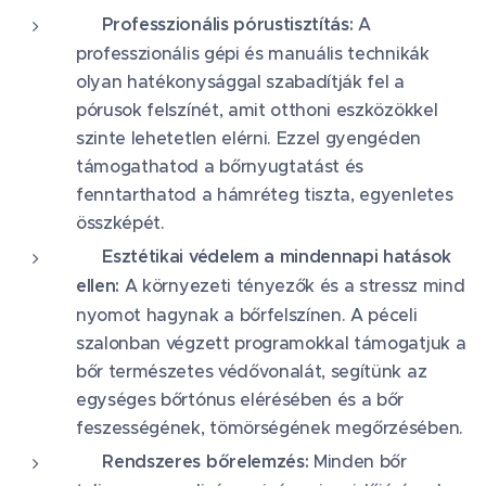
💧 Professzionális pórustisztítás:
A
professzionális gépi és manuális technikák
olyan hatékonysággal szabadítják fel a
pórusok felszínét, amit otthoni eszközökkel
szinte lehetetlen elérni. Ezzel gyengéden
támogathatod a bőrnyugtatást és
fenntarthatod a hámréteg tiszta, egyenletes
összképét.
🛡️ Esztétikai védelem a mindennapi hatások
ellen:
A környezeti tényezők és a stressz mind
nyomot hagynak a bőrfelszínen. A péceli
szalonban végzett programokkal támogatjuk a
bőr természetes védővonalát, segítünk az
egységes bőrtónus elérésében és a bőr
feszességének, tömörségének megőrzésében.
🔬 Rendszeres bőrelemzés:
Minden bőr