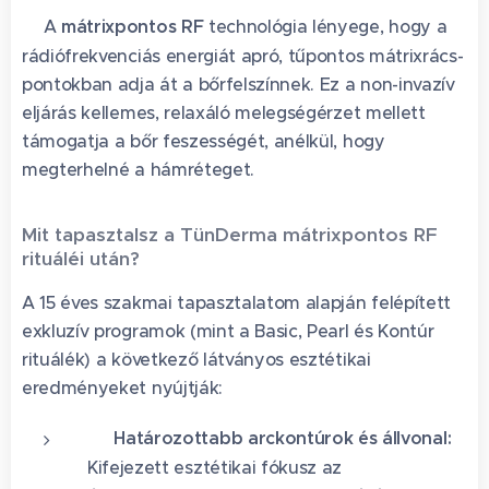
🔬A
mátrixpontos RF
technológia lényege, hogy a
rádiófrekvenciás energiát apró, tűpontos mátrixrács-
pontokban adja át a bőrfelszínnek. Ez a non-invazív
eljárás kellemes, relaxáló melegségérzet mellett
támogatja a bőr feszességét, anélkül, hogy
megterhelné a hámréteget.✨
Mit tapasztalsz a TünDerma mátrixpontos RF
rituáléi után?
A 15 éves szakmai tapasztalatom alapján felépített
exkluzív programok (mint a Basic, Pearl és Kontúr
rituálék) a következő látványos esztétikai
eredményeket nyújtják:
📐 Határozottabb arckontúrok és állvonal:
Kifejezett esztétikai fókusz az