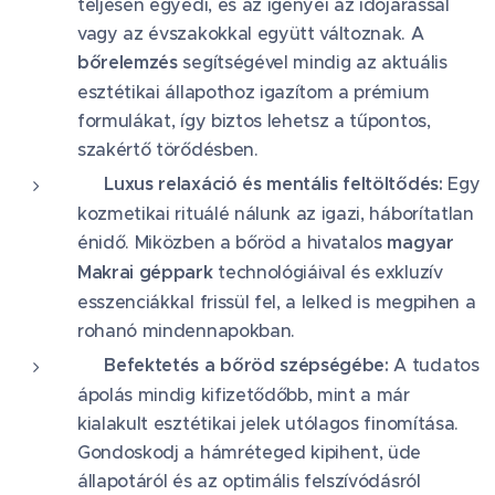
teljesen egyedi, és az igényei az időjárással
vagy az évszakokkal együtt változnak. A
bőrelemzés
segítségével mindig az aktuális
esztétikai állapothoz igazítom a prémium
formulákat, így biztos lehetsz a tűpontos,
szakértő törődésben.
💆‍♀️ Luxus relaxáció és mentális feltöltődés:
Egy
kozmetikai rituálé nálunk az igazi, háborítatlan
énidő. Miközben a bőröd a hivatalos
magyar
Makrai géppark
technológiáival és exkluzív
esszenciákkal frissül fel, a lelked is megpihen a
rohanó mindennapokban.
💎 Befektetés a bőröd szépségébe:
A tudatos
ápolás mindig kifizetődőbb, mint a már
kialakult esztétikai jelek utólagos finomítása.
Gondoskodj a hámréteged kipihent, üde
állapotáról és az optimális felszívódásról