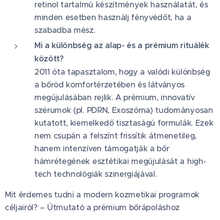
retinol tartalmú készítmények használatát, és
minden esetben használj fényvédőt, ha a
szabadba mész.
Mi a különbség az alap- és a prémium rituálék
között?
2011 óta tapasztalom, hogy a valódi különbség
a bőröd komfortérzetében és látványos
megújulásában rejlik. A prémium, innovatív
szérumok (pl. PDRN, Exoszóma) tudományosan
kutatott, kiemelkedő tisztaságú formulák. Ezek
nem csupán a felszínt frissítik átmenetileg,
hanem intenzíven támogatják a bőr
hámrétegének esztétikai megújulását a high-
tech technológiák szinergiájával.
Mit érdemes tudni a modern kozmetikai programok
céljairól? – Útmutató a prémium bőrápoláshoz