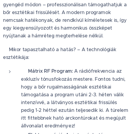
gyengéd módon – professzionálisan támogathatjuk a
bőr esztétikai frissülését. A modern programok
nemcsak hatékonyak, de rendkívül kíméletesek is, így
egy kiegyensúlyozott és harmonikus összképet
nyújtanak a hámréteg megterhelése nélkül.
✨Mikor tapasztalható a hatás? – A technológiák
esztétikája:
⚡ Mátrix RF Program:
A rádiófrekvencia az
exkluzív tónusfokozás mestere. Fontos tudni,
hogy a bőr rugalmasságának esztétikai
támogatása a program utáni 2-3. héten válik
intenzívvé, a látványos esztétikai frissülés
pedig 1-2 héttel ezután teljesedik ki. A türelem
itt fittebbnek ható arckontúrokat és megújult
állvonalat eredményez!