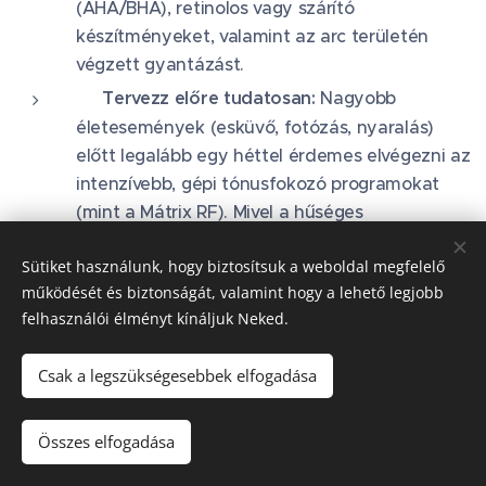
(AHA/BHA), retinolos vagy szárító
készítményeket, valamint az arc területén
végzett gyantázást.
📅 Tervezz előre tudatosan:
Nagyobb
életesemények (esküvő, fotózás, nyaralás)
előtt legalább egy héttel érdemes elvégezni az
intenzívebb, gépi tónusfokozó programokat
(mint a Mátrix RF). Mivel a hűséges
vendégköröm előre 1 hónappal lefoglalja az
Sütiket használunk, hogy biztosítsuk a weboldal megfelelő
időpontját, az eseményekhez igazított
működését és biztonságát, valamint hogy a lehető legjobb
énidődet érdemes időben biztosítanod az
felhasználói élményt kínáljuk Neked.
online naptáramban!
Fontos esztétikai tudnivaló:
A rituálék után a bőrfelszín
Csak a legszükségesebbek elfogadása
enyhe, múló pírral reagálhat. Ez a választott
technológia (pl. Cold Plasma vagy rádiófrekvencia)
Összes elfogadása
függvényében pár órán vagy 1-2 napon belül,
természetes módon, esztétikusan rendeződik. ✨