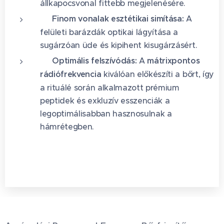
állkapocsvonal fittebb megjelenésére.
✨ Finom vonalak esztétikai simítása:
A
felületi barázdák optikai lágyítása a
sugárzóan üde és kipihent kisugárzásért.
🧬 Optimális felszívódás:
A
mátrixpontos
rádiófrekvencia
kiválóan előkészíti a bőrt, így
a rituálé során alkalmazott prémium
peptidek és exkluzív esszenciák a
legoptimálisabban hasznosulnak a
hámrétegben.