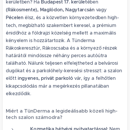
kerületben? Ha
Budapest 17. kerület
ében
(Rákosmente),
Maglódon,
Nagytarcsán
vagy
Pécelen
élsz, és a közvetlen környezetedben high-
tech, megbízható szakembert keresel, a prémium
énidőhöz a földrajzi közelség mellett a maximális
kényelem is hozzátartozik. A Tünderma
Rákoskeresztúr, Rákoscsaba és a környező részek
határától mindössze néhány perces autóútra
található. Nálunk teljesen elfelejtheted a belvárosi
dugókat és a parkolóhely-keresési stresszt: a szalon
előtt
ingyenes, privát parkoló
vár, így a felhőtlen
kikapcsolódás már a megérkezés pillanatában
elkezdődik.✨
Miért a TünDerma a legideálisabb közeli high-
tech szalon számodra?
📅 Kozmetika hétvégi nyitvatartással:
Nem