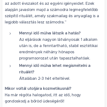
az adott évszakot és az egyéni igényeidet. Ezek
alapján javaslom majd a számodra legmegfelelőbb
szépítő rituálét, amely szakmailag és anyagilag is a
legjobb választás lesz számodra."
Mennyi idő múlva látszik a hatás?
Az eljárások nagyon látványosak 1 alkalom
után is, de a fenntartható, stabil esztétikai
eredmények néhány hónapos
programsorozat után tapasztalhatóak.
Mennyi idő múlva lehet megismételni a
rituálét?
Általában 2-3 hét elteltével.
Mikor voltál utoljára kozmetikusnál?
Ha már régóta halogatod, itt az idő, hogy
gondoskodj a bőröd üdeségéről!