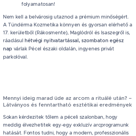
folyamatosan!
Nem kell a belvárosig utaznod a prémium minőségért.
A Tündérma Kozmetika könnyen és gyorsan elérhető a
17. kerületből (Rákosmente), Maglódról és Isaszegről is,
ráadásul
hétvégi nyitvatartással, szombaton egész
nap
várlak Pécel északi oldalán, ingyenes privát
parkolóval. 🚗
Mennyi ideig marad üde az arcom a rituálé után? –
Látványos és fenntartható esztétikai eredmények
Sokan kérdezitek tőlem a péceli szalonban, hogy
meddig élvezhetitek egy-egy exkluzív arcprogramunk
hatását. Fontos tudni, hogy a modern, professzionális