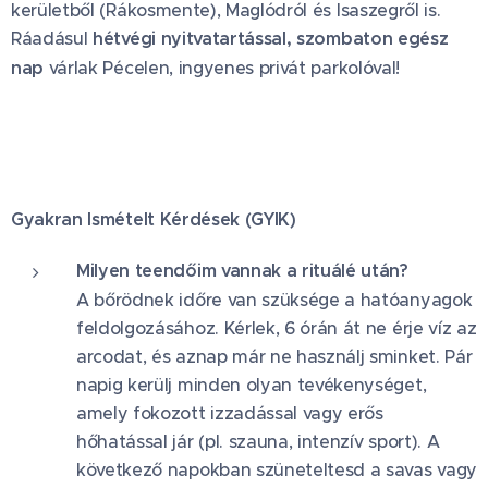
kerületből (Rákosmente), Maglódról és Isaszegről is.
Ráadásul
hétvégi nyitvatartással, szombaton egész
nap
várlak Pécelen, ingyenes privát parkolóval! 🚗
Gyakran Ismételt Kérdések (GYIK)
Milyen teendőim vannak a rituálé után?
A bőrödnek időre van szüksége a hatóanyagok
feldolgozásához. Kérlek, 6 órán át ne érje víz az
arcodat, és aznap már ne használj sminket. Pár
napig kerülj minden olyan tevékenységet,
amely fokozott izzadással vagy erős
hőhatással jár (pl. szauna, intenzív sport). A
következő napokban szüneteltesd a savas vagy