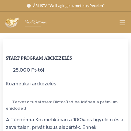
ÁRLISTA
"Well-aging
kozmetikus
Pécelen"
TünDerma
START PROGRAM ARCKEZELÉS
💰
25.000 Ft-tól
Kozmetikai arckezelés
📅 Tervezz tudatosan: Biztosítsd be időben a prémium
énidődet!
A Tündérma Kozmetikában a 100%-os figyelem és a
zavartalan, privát luxus alapérték. Ennek