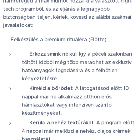
hámréteged a maximumot hozza ki a választott high-
tech programból, és az eljárás a legnagyobb
biztonságban teljen, kérlek, kövesd az alábbi szakmai
javaslatokat:
✨ Felkészülés a prémium rituáléra (Előtte)
💧 Érkezz smink nélkül:
Így a péceli szalonban
töltött időből még több maradhat az exkluzív
hatóanyagok fogadására és a felhőtlen
kényeztetésre.
🌿 Kíméld a bőrödet:
A látogatásod előtt 10
nappal már ne alkalmazz otthon erős
hámlasztókat vagy intenzíven szárító
készítményeket.
🚫 Kerüld a nehéz textúrákat:
A program előtt
4 nappal már mellőzd a nehéz, olajos krémek
használatát.