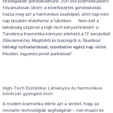
stratégiában gondolkodnunk. 2011 óta kozmetikusként
folyamatosan látom: a következetes gondoskodás
hozza meg azt a harmonikus összképet, amit nap mint
nap büszkén élvezhetsz a tükörben. 🛡️Nem kell a
belvárosig utaznod a high-tech kényeztetésért: a
Tündérma Kozmetika könnyen elérhető a 17. kerületből
(Rákosmente), Maglódról és Isaszegről is. Ráadásul
hétvégi nyitvatartással, szombaton egész nap
várlak
Pécelen, ingyenes privát parkolóval! 🚗
High-Tech Esztétika: Látványos és harmonikus
bőrérzet gyengéd úton
A modern kozmetika elérte azt a szintet, hogy az
innovatív technológiák segítségével – non-invazív és