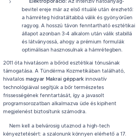
🧬 Elektroporáció:
Az intenzív hatóanyag-
bevitel ereje már az első rituálé után érezhető:
a hámréteg hidratáltabbá válik és gyönyörűen
ragyog. A hosszú távon fenntartható esztétikai
állapot azonban 3-4 alkalom után válik stabillá
és látványossá, ahogy a prémium formulák
optimálisan hasznosulnak a hámrétegben.
2011 óta hivatásom a bőröd esztétikai tónusának
támogatása. A Tündérma Kozmetikában található,
hivatalos
magyar Makrai géppark
innovatív
technológiáival segítjük a bőr természetes
frissességének fenntartását, így a javasolt
programsorozatban alkalmazva üde és kipihent
megjelenést biztosítunk számodra.
🛡️Nem kell a belvárosig utaznod a high-tech
kényeztetésért: a szalonunk könnyen elérhető a 17.