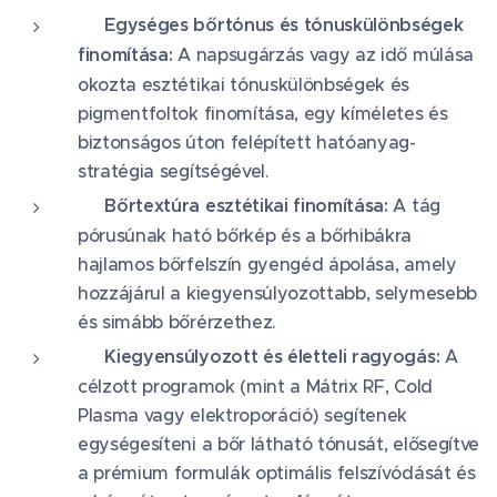
✨ Egységes bőrtónus és tónuskülönbségek
finomítása:
A napsugárzás vagy az idő múlása
okozta esztétikai tónuskülönbségek és
pigmentfoltok finomítása, egy kíméletes és
biztonságos úton felépített hatóanyag-
stratégia segítségével.
🌿 Bőrtextúra esztétikai finomítása:
A tág
pórusúnak ható bőrkép és a bőrhibákra
hajlamos bőrfelszín gyengéd ápolása, amely
hozzájárul a kiegyensúlyozottabb, selymesebb
és simább bőrérzethez.
🧬 Kiegyensúlyozott és életteli ragyogás:
A
célzott programok (mint a Mátrix RF, Cold
Plasma vagy elektroporáció) segítenek
egységesíteni a bőr látható tónusát, elősegítve
a prémium formulák optimális felszívódását és