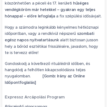
köszönhetően a péceli és 17. kerületi
hűséges
vendégköröm már hetekkel – gyakran egy teljes
hónappal – előre lefoglalja
a fix szépülési idősávjait.
Hogy a számodra leginkább kényelmes hétköznapi
időpontban, vagy a rendkívül népszerű
szombati
egész napos nyitvatartásunk
alatt biztosan jusson
hely a bőröd esztétikai frissülésére, javaslom, hogy
te is tervezz előre!
Gondoskodj a következő rituálédról időben, és
hangolódj a felhőtlen kikapcsolódásra teljes
nyugalomban. 🤍👉
[Gomb: Irány az Online
Időpontfoglalás]
Expressz Arcápolási Program
Bőrszépítő alapcsomag