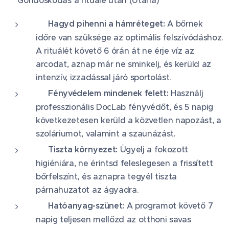
🌿 Gondoskodás a rituálé után (Utána)
🧘‍♀️ Hagyd pihenni a hámréteget:
A bőrnek
időre van szüksége az optimális felszívódáshoz.
A rituálét követő 6 órán át ne érje víz az
arcodat, aznap már ne sminkelj, és kerüld az
intenzív, izzadással járó sportolást.
🧴 Fényvédelem mindenek felett:
Használj
professzionális DocLab fényvédőt, és 5 napig
következetesen kerüld a közvetlen napozást, a
szoláriumot, valamint a szaunázást.
🧼 Tiszta környezet:
Ügyelj a fokozott
higiéniára, ne érintsd feleslegesen a frissített
bőrfelszínt, és aznapra tegyél tiszta
párnahuzatot az ágyadra.
🛑 Hatóanyag-szünet:
A programot követő 7
napig teljesen mellőzd az otthoni savas