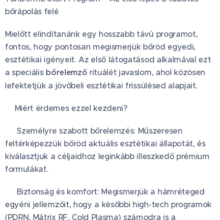
bőrápolás felé
Mielőtt elindítanánk egy hosszabb távú programot,
fontos, hogy pontosan megismerjük bőröd egyedi,
esztétikai igényeit. Az első látogatásod alkalmával ezt
a speciális
bőrelemző
rituálét javaslom, ahol közösen
lefektetjük a jövőbeli esztétikai frissülésed alapjait.
🔬Miért érdemes ezzel kezdeni?
🔍 Személyre szabott bőrelemzés: Műszeresen
feltérképezzük bőröd aktuális esztétikai állapotát, és
kiválasztjuk a céljaidhoz leginkább illeszkedő prémium
formulákat.
🧪 Biztonság és komfort: Megismerjük a hámréteged
egyéni jellemzőit, hogy a későbbi high-tech programok
(PDRN, Mátrix RF, Cold Plasma) számodra is a