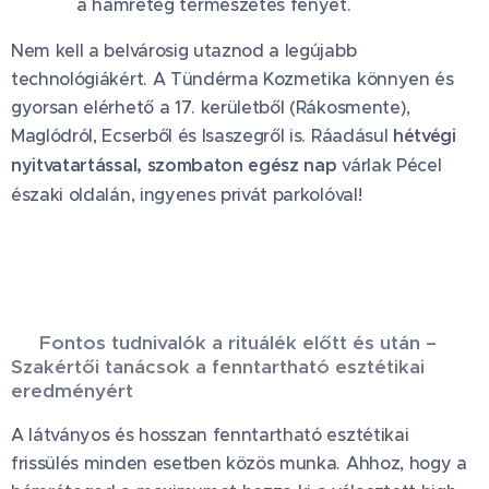
a hámréteg természetes fényét. 🛡️
Nem kell a belvárosig utaznod a legújabb
technológiákért. A Tündérma Kozmetika könnyen és
gyorsan elérhető a 17. kerületből (Rákosmente),
Maglódról, Ecserből és Isaszegről is. Ráadásul
hétvégi
nyitvatartással, szombaton egész nap
várlak Pécel
északi oldalán, ingyenes privát parkolóval! 🚗
🛡️ Fontos tudnivalók a rituálék előtt és után –
Szakértői tanácsok a fenntartható esztétikai
eredményért
A látványos és hosszan fenntartható esztétikai
frissülés minden esetben közös munka. Ahhoz, hogy a