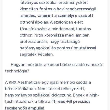
látványos esztétikai eredményekért
kiemelten fontos a havi rendszerességű
ismétlés, valamint a személyre szabott
otthoni ápolás
. A szalonban elért
tónusfokozást a mindennapi, tudatos
otthoni rutin koronázza meg, amiben
professzionális, nagy tisztaságú
hatóanyagokkal és pontos útmutatással
segítelek Pécelen.
🥑 Hogyan működik a koreai bőrbe olvadó nanoszál
technológia?
A KRX Aesthetics® egy igazi mérnöki csoda a
bőresztétikában. Nem kézzel felhelyezett,
hagyományos szálakkal dolgozunk. Ennek a high-
tech rituálénak a titka a
Thread-Fill precíziós
fecskendős ampulla
!