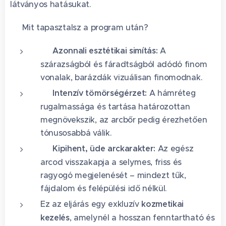
látványos hatásukat.
🚀 Mit tapasztalsz a program után?
🎯
Azonnali esztétikai simítás:
A
szárazságból és fáradtságból adódó finom
vonalak, barázdák vizuálisan finomodnak.
💥
Intenzív tömörségérzet:
A hámréteg
rugalmassága és tartása határozottan
megnövekszik, az arcbőr pedig érezhetően
tónusosabbá válik.
🌟
Kipihent, üde arckarakter:
Az egész
arcod visszakapja a selymes, friss és
ragyogó megjelenését – mindezt tűk,
fájdalom és felépülési idő nélkül.
Ez az eljárás egy exkluzív
kozmetikai
kezelés
, amelynél a hosszan fenntartható és