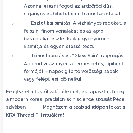
Azonnal érezni fogod az arcbőröd dús,
ruganyos és hihetetlenül tömör tapintását.
🌱
Esztétikai simítás:
A vízhiányos redőket, a
felszíni finom vonalakat és az apró
barázdákat esztétikailag gyönyörűen
kisimítja és egyenletessé teszi.
🌸
Tónusfokozás és "Glass Skin" ragyogás:
A bőröd visszanyeri a természetes, kipihent
formáját – napokig tartó vörösség, sebek
vagy felépülési idő nélkül!
Felejtsz el a tűktől való félelmet, és tapasztald meg
a modern koreai precision skin science luxusát Pécel
szívében! 🥰
👉 Megnézem a szabad időpontokat a
KRX Thread-Fill rituáléra!