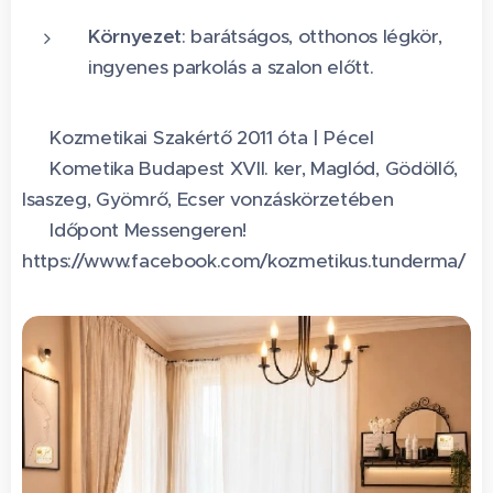
Környezet
: barátságos, otthonos légkör,
ingyenes parkolás a szalon előtt.
✨ Kozmetikai Szakértő 2011 óta | Pécel
📍 Kometika Budapest XVII. ker, Maglód, Gödöllő,
Isaszeg, Gyömrő, Ecser vonzáskörzetében
📩 Időpont Messengeren! 👇
https://www.facebook.com/kozmetikus.tunderma/