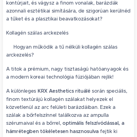
kontúrjait, és vágysz a finom vonalak, barázdák
azonnali esztétikai simítására, de szigorúan kerülnéd
a tűket és a plasztikai beavatkozásokat?
Kollagén szálas arckezelés
✨ Hogyan működik a tű nélküli kollagén szálas
arckezelés?
A titok a prémium, nagy tisztaságú hatóanyagok és
a modern koreai technológia fúziójában rejlik!
A különleges
KRX Aesthetics rituálé
során speciális,
finom textúrájú kollagén szálakat helyezek el
közvetlenül az arc felületi barázdáiban. Ezek a
szálak a bőrfelszínnel találkozva az ampulla
szérumaival és a bőrrel,
optimális felszívódással, a
hámrétegben tökéletesen hasznosulva
fejtik ki