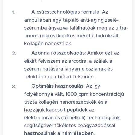
🧪
A csúcstechnológiás formula:
Az
ampullában egy tápláló anti-aging zselé-
szérumba ágyazva találhatóak meg az ultra-
finom, mikroszkopikus méretű, hidrolizált
kollagén nanoszálak.
🫧
Azonnali összeolvadás:
Amikor ezt az
elixírt felviszem az arcodra, a szálak a
szérum hatására lágyan eloszlanak és
feloldódnak a bőröd felszínén.
🚀
Optimális hasznosulás:
Az így
folyékonnyá vált, 1000 ppm koncentrációjú
tiszta kollagén nanorészecskék és a
hozzájuk kapcsolt peptidek az
elektroporációs (tű nélküli) technológiánk
segítségével tökéletes beágyazódással
hasznosulnak a hámrétegben
.