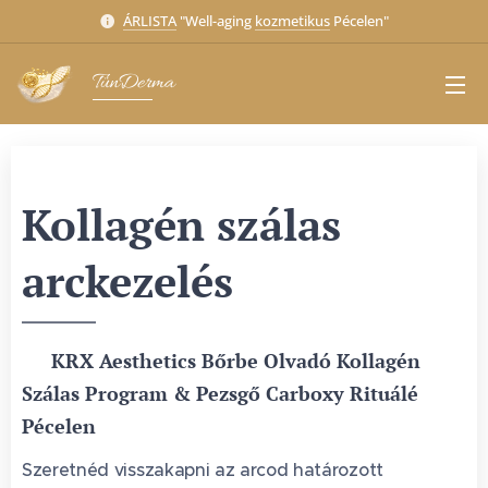
ÁRLISTA
"Well-aging
kozmetikus
Pécelen"
TünDerma
Kollagén szálas
arckezelés
🧵 KRX Aesthetics Bőrbe Olvadó Kollagén
Szálas Program & Pezsgő Carboxy Rituálé
Pécelen
Szeretnéd visszakapni az arcod határozott