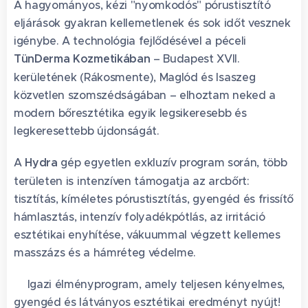
A hagyományos, kézi "nyomkodós" pórustisztító
eljárások gyakran kellemetlenek és sok időt vesznek
igénybe. A technológia fejlődésével a péceli
TünDerma Kozmetikában
– Budapest XVII.
kerületének (Rákosmente), Maglód és Isaszeg
közvetlen szomszédságában – elhoztam neked a
modern bőresztétika egyik legsikeresebb és
legkeresettebb újdonságát.
A
Hydra
gép egyetlen exkluzív program során, több
területen is intenzíven támogatja az arcbőrt:
tisztítás, kíméletes pórustisztítás, gyengéd és frissítő
hámlasztás, intenzív folyadékpótlás, az irritáció
esztétikai enyhítése, vákuummal végzett kellemes
masszázs és a hámréteg védelme. ✨
🌿Igazi élményprogram, amely teljesen kényelmes,
gyengéd és látványos esztétikai eredményt nyújt!