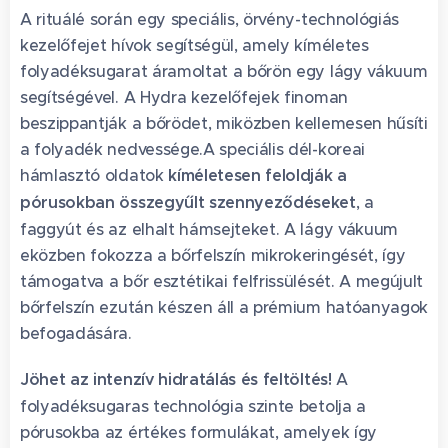
A rituálé során egy speciális, örvény-technológiás
kezelőfejet hívok segítségül, amely kíméletes
folyadéksugarat áramoltat a bőrön egy lágy vákuum
segítségével. A Hydra kezelőfejek finoman
beszippantják a bőrödet, miközben kellemesen hűsíti
a folyadék nedvessége.A speciális dél-koreai
hámlasztó oldatok
kíméletesen feloldják a
pórusokban összegyűlt szennyeződéseket
, a
faggyút és az elhalt hámsejteket. A lágy vákuum
eközben fokozza a bőrfelszín mikrokeringését, így
támogatva a bőr esztétikai felfrissülését. A megújult
bőrfelszín ezután készen áll a prémium hatóanyagok
befogadására.
Jöhet az intenzív hidratálás és feltöltés!
A
folyadéksugaras technológia szinte betolja a
pórusokba az értékes formulákat, amelyek így