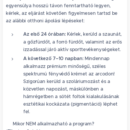
egyensúlya hosszú távon fenntartható legyen,
kérlek, az eljárást követően figyelmesen tartsd be
az alábbi otthoni ápolási lépéseket:
Az első 24 órában:
Kérlek, kerüld a szaunát,
a gőzfürdőt, a forró fürdőt, valamint az erős
izzadással járó aktív sporttevékenységeket.
A következő 7–10 napban:
Mindennap
alkalmazz prémium minőségű, széles
spektrumú fényvédő krémet az arcodon!
Szigorúan kerüld a szoláriumozást és a
közvetlen napozást, máskülönben a
hámrégetben a sötét foltok kialakulásának
esztétikai kockázata (pigmentáció) léphet
fel.
❌ Mikor NEM alkalmazható a program?