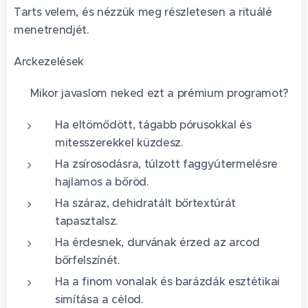
Tarts velem, és nézzük meg részletesen a rituálé
menetrendjét.
Arckezelések
🎯 Mikor javaslom neked ezt a prémium programot?
Ha eltömődött, tágabb pórusokkal és
mitesszerekkel küzdesz. 🔍
Ha zsírosodásra, túlzott faggyútermelésre
hajlamos a bőröd. 💧
Ha száraz, dehidratált bőrtextúrát
tapasztalsz. 🍂
Ha érdesnek, durvának érzed az arcod
bőrfelszínét. ✨
Ha a finom vonalak és barázdák esztétikai
simítása a célod. 🧬