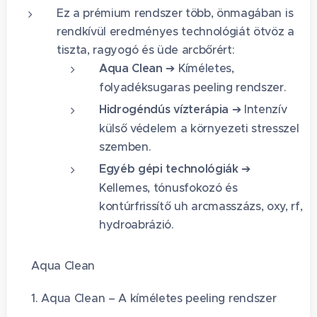
Ez a prémium rendszer több, önmagában is
rendkívül eredményes technológiát ötvöz a
tiszta, ragyogó és üde arcbőrért:
Aqua Clean
➔ Kíméletes,
folyadéksugaras peeling rendszer.
Hidrogéndús vízterápia
➔ Intenzív
külső védelem a környezeti stresszel
szemben.
Egyéb gépi technológiák
➔
Kellemes, tónusfokozó és
kontúrfrissítő uh arcmasszázs, oxy, rf,
hydroabrázió.
🌬️ Aqua Clean
🌬️ 1. Aqua Clean – A kíméletes peeling rendszer