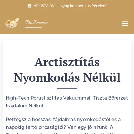
ÁRLISTA
"Well-aging
kozmetikus
Pécelen"
TünDerma
Arctisztítás
Nyomkodás Nélkül
High-Tech Pórustisztítás Vákuummal: Tiszta Bőrérzet
Fájdalom Nélkül
Rettegsz a hosszas, fájdalmas nyomkodástól és a
napokig tartó pirosságtól? Van egy jó hírünk! A