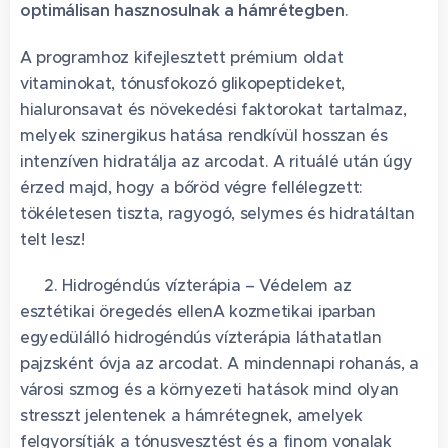
optimálisan hasznosulnak a hámrétegben
.
A programhoz kifejlesztett prémium oldat
vitaminokat, tónusfokozó glikopeptideket,
hialuronsavat és növekedési faktorokat tartalmaz,
melyek szinergikus hatása rendkívül hosszan és
intenzíven hidratálja az arcodat. A rituálé után úgy
érzed majd, hogy a bőröd végre fellélegzett:
tökéletesen tiszta, ragyogó, selymes és hidratáltan
telt lesz! 🌊👑
🌀 2. Hidrogéndús vízterápia – Védelem az
esztétikai öregedés ellenA kozmetikai iparban
egyedülálló hidrogéndús vízterápia láthatatlan
pajzsként óvja az arcodat. A mindennapi rohanás, a
városi szmog és a környezeti hatások mind olyan
stresszt jelentenek a hámrétegnek, amelyek
felgyorsítják a tónusvesztést és a finom vonalak