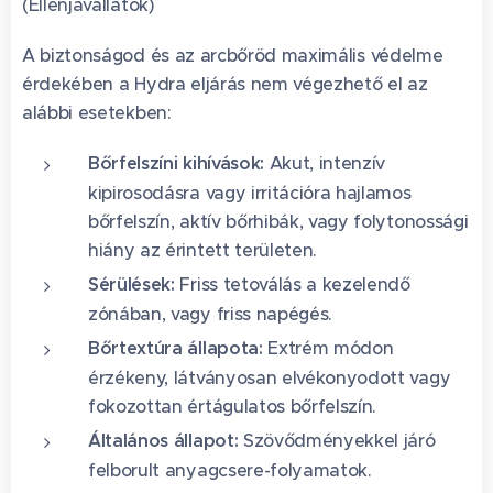
(Ellenjavallatok)
A biztonságod és az arcbőröd maximális védelme
érdekében a Hydra eljárás nem végezhető el az
alábbi esetekben:
Bőrfelszíni kihívások:
Akut, intenzív
kipirosodásra vagy irritációra hajlamos
bőrfelszín, aktív bőrhibák, vagy folytonossági
hiány az érintett területen.
Sérülések:
Friss tetoválás a kezelendő
zónában, vagy friss napégés.
Bőrtextúra állapota:
Extrém módon
érzékeny, látványosan elvékonyodott vagy
fokozottan értágulatos bőrfelszín.
Általános állapot:
Szövődményekkel járó
felborult anyagcsere-folyamatok.