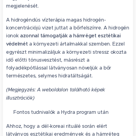
megjelenését.
A hidrogéndús vízterápia magas hidrogén-
koncentrációjú vizet juttat a bőrfelszínre. A hidrogén
ionok
azonnal támogatják a hámréget esztétikai
védelmét
a környezeti ártalmakkal szemben. Ezzel
egyrészt minimalizáljuk a környezeti stressz okozta
idő előtti tónusvesztést, másrészt a
folyadékpótlással látványosan növeljük a bőr
természetes, selymes hidratáltságát. 🧊🛡️
(Megjegyzés: A weboldalon található képek
illusztrációk)
🛡️ Fontos tudnivalók a Hydra program után
Ahhoz, hogy a dél-koreai rituálé során elért
látványos esztétikai eredmények és a hámréteg