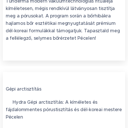
Tunderma modern vákuumtechnológiás rituáléja
kíméletesen, mégis rendkívül látványosan tisztítja
meg a pórusokat. A program során a bőrhibákra
hajlamos bőr esztétikai megnyugtatását prémium
dél-koreai formulákkal támogatjuk. Tapasztald meg
a fellélegző, selymes bőrérzetet Pécelen!
Gépi arctisztítás
🧪 Hydra Gépi arctisztítás: A kíméletes és
fájdalommentes pórustisztítás és dél-koreai mestere
Pécelen