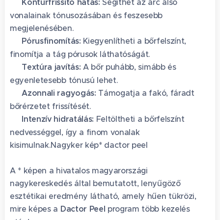
✅
Kontúrfrissítő hatás:
Segíthet az arc alsó
vonalainak tónusozásában és feszesebb
megjelenésében.
✅
Pórusfinomítás:
Kiegyenlítheti a bőrfelszínt,
finomítja a tág pórusok láthatóságát.
✅
Textúra javítás:
A bőr puhább, simább és
egyenletesebb tónusú lehet.
✅
Azonnali ragyogás:
Támogatja a fakó, fáradt
bőrérzetet frissítését.
✅
Intenzív hidratálás:
Feltöltheti a bőrfelszínt
nedvességgel, így a finom vonalak
kisimulnak.Nagyker kép* dactor peel
A * képen a hivatalos magyarországi
nagykereskedés által bemutatott, lenyűgöző
esztétikai eredmény látható, amely hűen tükrözi,
mire képes a
Dactor Peel
program több kezelés