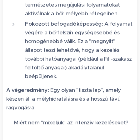
természetes megújulási folyamatokat
aktiválnak a bőr mélyebb rétegeiben.
Fokozott befogadóképesség:
A folyamat
végére a bőrfelszín egységesebbé és
homogénebbé válik. Ez a "megnyílt"
állapot teszi lehetővé, hogy a kezelés
további hatóanyagai (például a Fill-szakasz
feltöltő anyagai) akadálytalanul
beépüljenek.
A végeredmény:
Egy olyan "tiszta lap", amely
készen áll a mélyhidratálásra és a hosszú távú
ragyogásra.
🧬 Miért nem "mixeljük" az intenzív kezeléseket?
🧬