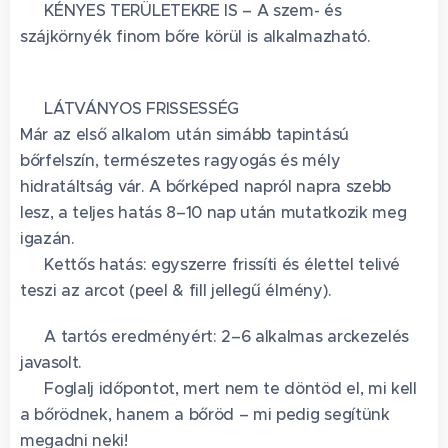
🌿 KÉNYES TERÜLETEKRE IS – A szem- és
szájkörnyék finom bőre körül is alkalmazható.
✨ LÁTVÁNYOS FRISSESSÉG
Már az első alkalom után simább tapintású
bőrfelszín, természetes ragyogás és mély
hidratáltság vár. A bőrképed napról napra szebb
lesz, a teljes hatás 8–10 nap után mutatkozik meg
igazán.
💧 Kettős hatás: egyszerre frissíti és élettel telivé
teszi az arcot (peel & fill jellegű élmény).
🔁 A tartós eredményért: 2–6 alkalmas arckezelés
javasolt.
📲 Foglalj időpontot, mert nem te döntöd el, mi kell
a bőrödnek, hanem a bőröd – mi pedig segítünk
megadni neki!