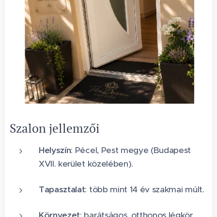
Szalon jellemzői
Helyszín
: Pécel, Pest megye (Budapest
XVII. kerület közelében).
Tapasztalat
: több mint 14 év szakmai múlt.
Környezet
: barátságos, otthonos légkör,