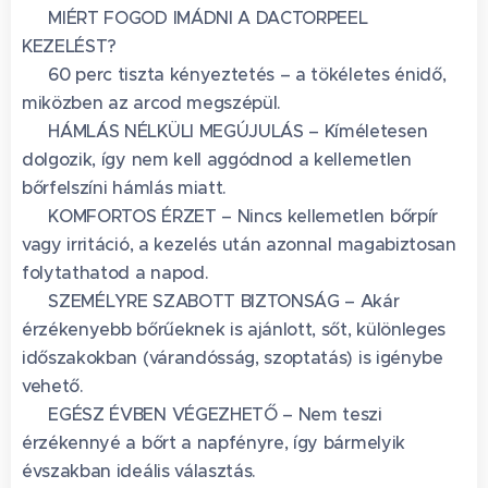
✨ MIÉRT FOGOD IMÁDNI A DACTORPEEL
KEZELÉST? ✨
💆‍♀️ 60 perc tiszta kényeztetés – a tökéletes énidő,
miközben az arcod megszépül.
🌿 HÁMLÁS NÉLKÜLI MEGÚJULÁS – Kíméletesen
dolgozik, így nem kell aggódnod a kellemetlen
bőrfelszíni hámlás miatt.
🌿 KOMFORTOS ÉRZET – Nincs kellemetlen bőrpír
vagy irritáció, a kezelés után azonnal magabiztosan
folytathatod a napod.
🌿 SZEMÉLYRE SZABOTT BIZTONSÁG – Akár
érzékenyebb bőrűeknek is ajánlott, sőt, különleges
időszakokban (várandósság, szoptatás) is igénybe
vehető.
🌿 EGÉSZ ÉVBEN VÉGEZHETŐ – Nem teszi
érzékennyé a bőrt a napfényre, így bármelyik
évszakban ideális választás.