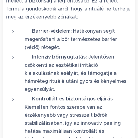
mellett a biztonság a legfontosabb. Ez a fejlett
formula gondoskodik arról, hogy a rituálé ne terhelje
meg az érzékenyebb zónákat:
✨
Barrier-védelem:
Hatékonyan segít
megerősíteni a bőr természetes barrier
(védő) rétegét.
✨
Intenzív bőrnyugtatás:
Jelentősen
csökkenti az esztétikai irritáció
kialakulásának esélyét, és támogatja a
hámréteg rituálé utáni gyors és kényelmes
egyensúlyát.
✨
Kontrollált és biztonságos eljárás:
Kiemelten fontos szerepe van az
érzékenyebb vagy stresszelt bőrök
stabilizálásában, így az innovatív peeling
hatása maximálisan kontrollált és