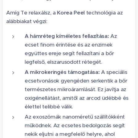
Amíg Te relaxálsz, a
Korea Peel
technológia az
alábbiakat végzi:
A hámréteg kíméletes fellazítása:
Az
ecset finom érintése és az enzimek
együttes ereje segít fellazítani a bőr
legfelső, elszarusodott rétegét.
A mikrokeringés támogatása:
A speciális
ecsetvonások gyengéden serkentik a bőr
természetes mikroáramlását. Ez javítja az
oxigénellátást, amitől az arcod üdébbé és
élettel telibbé válik.
Az exoszómák nanoméretű szállítókként
működnek. Az ecsetes bedolgozás segít
nekik eljutni a megfelelő helyre, ahol