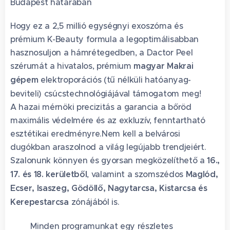
Budapest határában
Hogy ez a 2,5 millió egységnyi exoszóma és
prémium K-Beauty formula a legoptimálisabban
hasznosuljon a hámrétegedben, a Dactor Peel
szérumát a hivatalos, prémium
magyar Makrai
gépem
elektroporációs (tű nélküli hatóanyag-
beviteli) csúcstechnológiájával támogatom meg! 🇭🇺
A hazai mérnöki precizitás a garancia a bőröd
maximális védelmére és az exkluzív, fenntartható
esztétikai eredményre.Nem kell a belvárosi
dugókban araszolnod a világ legújabb trendjeiért.
Szalonunk könnyen és gyorsan megközelíthető a
16.,
17. és 18. kerületből
, valamint a szomszédos
Maglód,
Ecser, Isaszeg, Gödöllő, Nagytarcsa, Kistarcsa és
Kerepestarcsa
zónájából is.
🚗🌿Minden programunkat egy részletes