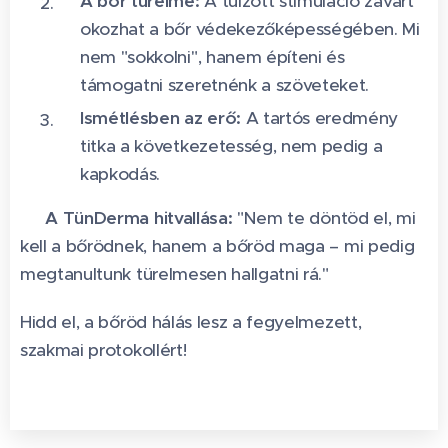
A bőr türelme:
A túlzott stimuláció zavart
okozhat a bőr védekezőképességében. Mi
nem "sokkolni", hanem építeni és
támogatni szeretnénk a szöveteket.
Ismétlésben az erő:
A tartós eredmény
titka a következetesség, nem pedig a
kapkodás.
💡
A TünDerma hitvallása:
"Nem te döntöd el, mi
kell a bőrödnek, hanem a bőröd maga – mi pedig
megtanultunk türelmesen hallgatni rá."
Hidd el, a bőröd hálás lesz a fegyelmezett,
szakmai protokollért! 🤍