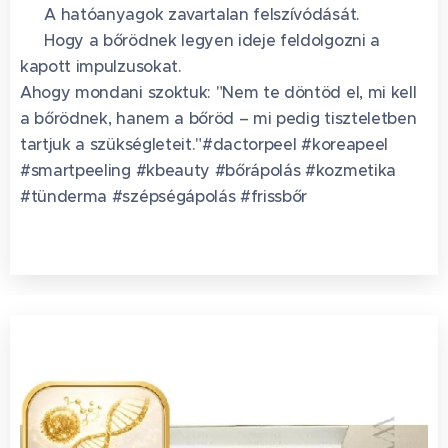
✅ A hatóanyagok zavartalan felszívódását.
✅ Hogy a bőrödnek legyen ideje feldolgozni a
kapott impulzusokat.
Ahogy mondani szoktuk: "Nem te döntöd el, mi kell
a bőrödnek, hanem a bőröd – mi pedig tiszteletben
tartjuk a szükségleteit."#dactorpeel #koreapeel
#smartpeeling #kbeauty #bőrápolás #kozmetika
#tünderma #szépségápolás #frissbőr