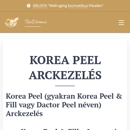
ÁRLISTA
"Well-aging
kozmetikus
Pécelen"
TünDerma
KOREA PEEL
ARCKEZELÉS
Korea Peel (gyakran Korea Peel &
Fill vagy Dactor Peel néven)
Arckezelés