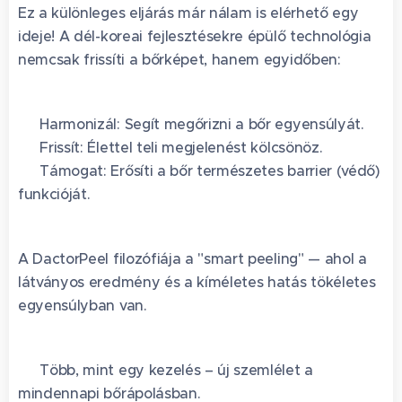
Ez a különleges eljárás már nálam is elérhető egy
ideje! A dél-koreai fejlesztésekre épülő technológia
nemcsak frissíti a bőrképet, hanem egyidőben:
🌿 Harmonizál: Segít megőrizni a bőr egyensúlyát.
🌿 Frissít: Élettel teli megjelenést kölcsönöz.
🌿 Támogat: Erősíti a bőr természetes barrier (védő)
funkcióját.
A DactorPeel filozófiája a "smart peeling" — ahol a
látványos eredmény és a kíméletes hatás tökéletes
egyensúlyban van.
✨ Több, mint egy kezelés – új szemlélet a
mindennapi bőrápolásban.