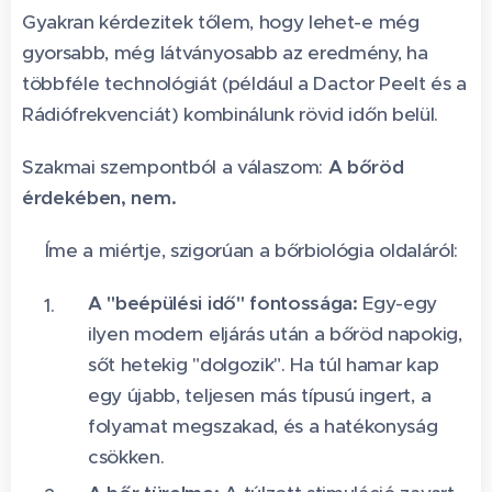
Gyakran kérdezitek tőlem, hogy lehet-e még
gyorsabb, még látványosabb az eredmény, ha
többféle technológiát (például a Dactor Peelt és a
Rádiófrekvenciát) kombinálunk rövid időn belül.
Szakmai szempontból a válaszom:
A bőröd
érdekében, nem.
🙅‍♀️
✨Íme a miértje, szigorúan a bőrbiológia oldaláról:
A "beépülési idő" fontossága:
Egy-egy
ilyen modern eljárás után a bőröd napokig,
sőt hetekig "dolgozik". Ha túl hamar kap
egy újabb, teljesen más típusú ingert, a
folyamat megszakad, és a hatékonyság
csökken.