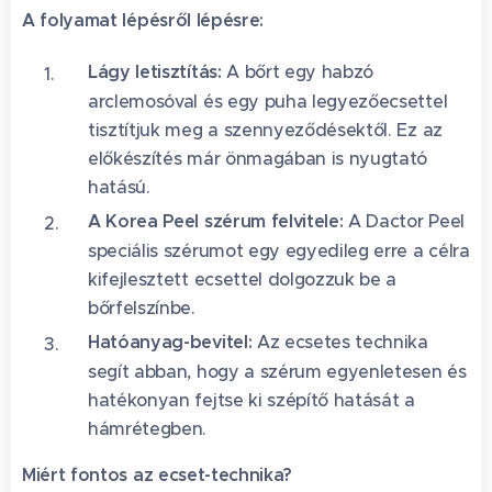
A folyamat lépésről lépésre:
Lágy letisztítás:
A bőrt egy habzó
arclemosóval és egy puha legyezőecsettel
tisztítjuk meg a szennyeződésektől. Ez az
előkészítés már önmagában is nyugtató
hatású.
A Korea Peel szérum felvitele:
A Dactor Peel
speciális szérumot egy egyedileg erre a célra
kifejlesztett ecsettel dolgozzuk be a
bőrfelszínbe.
Hatóanyag-bevitel:
Az ecsetes technika
segít abban, hogy a szérum egyenletesen és
hatékonyan fejtse ki szépítő hatását a
hámrétegben.
Miért fontos az ecset-technika?