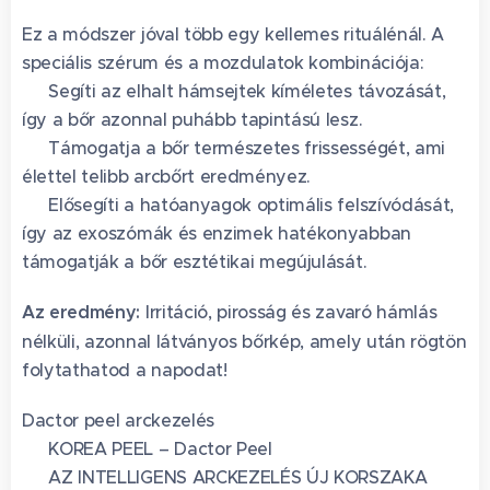
Ez a módszer jóval több egy kellemes rituálénál. A
speciális szérum és a mozdulatok kombinációja:
✨ Segíti az elhalt hámsejtek kíméletes távozását,
így a bőr azonnal puhább tapintású lesz.
✨ Támogatja a bőr természetes frissességét, ami
élettel telibb arcbőrt eredményez.
✨ Elősegíti a hatóanyagok optimális felszívódását,
így az exoszómák és enzimek hatékonyabban
támogatják a bőr esztétikai megújulását.
Az eredmény:
Irritáció, pirosság és zavaró hámlás
nélküli, azonnal látványos bőrkép, amely után rögtön
folytathatod a napodat!
Dactor peel arckezelés
🌿 KOREA PEEL – Dactor Peel 🌿
✨ AZ INTELLIGENS ARCKEZELÉS ÚJ KORSZAKA ✨