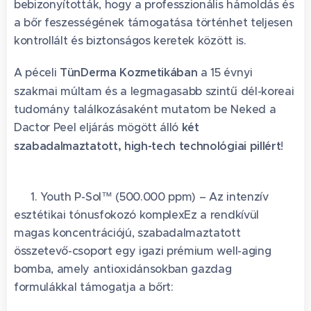
bebizonyították, hogy a professzionális hámoldás és
a bőr feszességének támogatása történhet teljesen
kontrollált és biztonságos keretek között is.
A péceli
TünDerma Kozmetikában
a 15 évnyi
szakmai múltam és a legmagasabb szintű dél-koreai
tudomány találkozásaként mutatom be Neked a
Dactor Peel eljárás mögött álló
két
szabadalmaztatott, high-tech technológiai pillért
!
💎✨
👑 1. Youth P-Sol™ (500.000 ppm) – Az intenzív
esztétikai tónusfokozó komplexEz a rendkívül
magas koncentrációjú, szabadalmaztatott
összetevő-csoport egy igazi prémium well-aging
bomba, amely antioxidánsokban gazdag
formulákkal támogatja a bőrt: