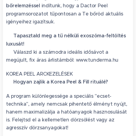
bőrelemzéssel
indítunk, hogy a Dactor Peel
programsorozatot tűpontosan a Te bőröd aktuális
igényeihez igazítsuk.
✨
Tapasztald meg a tű nélküli exoszóma-feltöltés
luxusát!
🌐 Válaszd ki a számodra ideális idősávot a
megújult, fix áras árlistámból: www.tunderma.hu
KOREA PEEL ARCKEZELÉSEK
🖌️ Hogyan zajlik a Korea Peel & Fill rituálé?
A program különlegessége a speciális "ecset-
technika", amely nemcsak pihentető élményt nyújt,
hanem maximalizálja a hatóanyagok hasznosulását
is. Felejtsd el a kellemetlen dörzsölést vagy az
agresszív dörzsanyagokat!