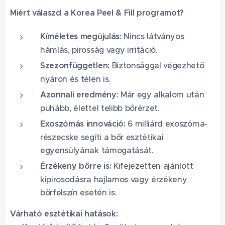
Miért válaszd a Korea Peel & Fill programot?
Kíméletes megújulás:
Nincs látványos
hámlás, pirosság vagy irritáció.
Szezonfüggetlen:
Biztonsággal végezhető
nyáron és télen is.
Azonnali eredmény:
Már egy alkalom után
puhább, élettel telibb bőrérzet.
Exoszómás innováció:
6 milliárd exoszóma-
részecske segíti a bőr esztétikai
egyensúlyának támogatását.
Érzékeny bőrre is:
Kifejezetten ajánlott
kipirosodásra hajlamos vagy érzékeny
bőrfelszín esetén is.
Várható esztétikai hatások: