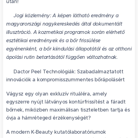
után!
⚠️
Jogi közlemény: A képen látható eredmény a
magyarországi nagykereskedés által dokumentált
illusztráció. A kozmetikai programok során elérhető
esztétikai eredmények és a bőr frissülése
egyénenként, a bőr kiindulási állapotától és az otthoni
ápolási rutin betartásától függően változhatnak.
🔬 Dactor Peel Technológiák: Szabadalmaztatott
innovációk a kompromisszummentes bőrápolásért
Vágysz egy olyan exkluzív rituáléra, amely
egyszerre nyújt látványos kontúrfrissítést a fáradt
bőrnek, miközben maximálisan tiszteletben tartja és
óvja a hámréteged érzékenységét? 🤔
A modern K-Beauty kutatólaboratóriumok