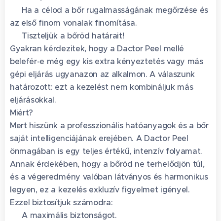
✅ Ha a célod a bőr rugalmasságának megőrzése és
az első finom vonalak finomítása.
💎 Tiszteljük a bőröd határait! 💎
Gyakran kérdezitek, hogy a Dactor Peel mellé
belefér-e még egy kis extra kényeztetés vagy más
gépi eljárás ugyanazon az alkalmon. A válaszunk
határozott: ezt a kezelést nem kombináljuk más
eljárásokkal.
Miért?
Mert hiszünk a professzionális hatóanyagok és a bőr
saját intelligenciájának erejében. A Dactor Peel
önmagában is egy teljes értékű, intenzív folyamat.
Annak érdekében, hogy a bőröd ne terhelődjön túl,
és a végeredmény valóban látványos és harmonikus
legyen, ez a kezelés exkluzív figyelmet igényel.
Ezzel biztosítjuk számodra:
✅ A maximális biztonságot.