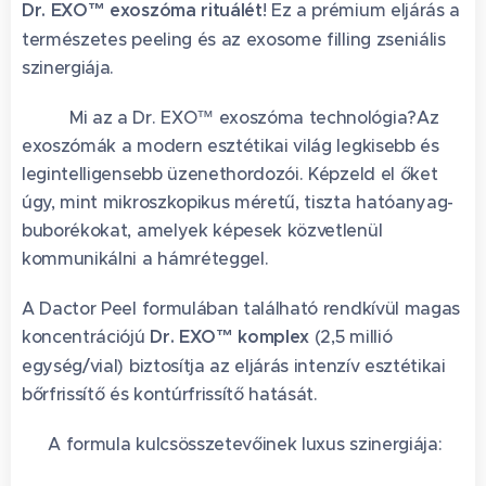
Dr. EXO™ exoszóma rituálét
! Ez a prémium eljárás a
természetes peeling és az exosome filling zseniális
szinergiája. 💎
🇰🇷✨ Mi az a Dr. EXO™ exoszóma technológia?Az
exoszómák a modern esztétikai világ legkisebb és
legintelligensebb üzenethordozói. Képzeld el őket
úgy, mint mikroszkopikus méretű, tiszta hatóanyag-
buborékokat, amelyek képesek közvetlenül
kommunikálni a hámréteggel.
A Dactor Peel formulában található rendkívül magas
koncentrációjú
Dr. EXO™ komplex
(2,5 millió
egység/vial) biztosítja az eljárás intenzív esztétikai
bőrfrissítő és kontúrfrissítő hatását. 🌊
🧪 A formula kulcsösszetevőinek luxus szinergiája: