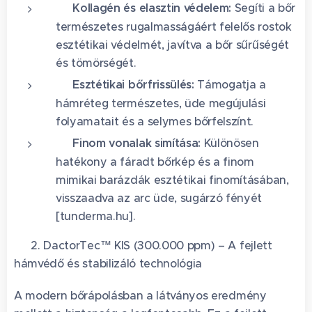
✨
Kollagén és elasztin védelem:
Segíti a bőr
természetes rugalmasságáért felelős rostok
esztétikai védelmét, javítva a bőr sűrűségét
és tömörségét.
✨
Esztétikai bőrfrissülés:
Támogatja a
hámréteg természetes, üde megújulási
folyamatait és a selymes bőrfelszínt.
✨
Finom vonalak simítása:
Különösen
hatékony a fáradt bőrkép és a finom
mimikai barázdák esztétikai finomításában,
visszaadva az arc üde, sugárzó fényét
[tunderma.hu].
🛡️ 2. DactorTec™ KIS (300.000 ppm) – A fejlett
hámvédő és stabilizáló technológia
A modern bőrápolásban a látványos eredmény