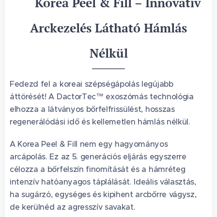
✨ Korea Peel & Fill – Innovatív
Arckezelés Látható Hámlás
Nélkül
Fedezd fel a koreai szépségápolás legújabb
áttörését! A DactorTec™ exoszómás technológia
elhozza a látványos bőrfelfrissülést, hosszas
regenerálódási idő és kellemetlen hámlás nélkül.
A Korea Peel & Fill nem egy hagyományos
arcápolás. Ez az 5. generációs eljárás egyszerre
célozza a bőrfelszín finomítását és a hámréteg
intenzív hatóanyagos táplálását. Ideális választás,
ha sugárzó, egységes és kipihent arcbőrre vágysz,
de kerülnéd az agresszív savakat.