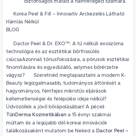
biztonságos marad a hámréteged számára.
✨ Korea Peel & Fill – Innovatív Arckezelés Látható
Hámlás Nélkül
BLOG
🧬 Dactor Peel & Dr. EXO™: A tű nélküli exoszóma
technológia és az esztétikai bőrfrissülés
csúcsaAzonnali tónusfokozásra, a pórusok esztétikai
finomítására és egyedülálló, selymes bőrérzetre
vágysz? 🤔 Szeretnéd megtapasztalni a modern K-
Beauty legizgalmasabb, tudományos áttörését a
hagyományos, fémfejes mikrotűs eljárások
kellemetlenségei és felépülési ideje nélkül?
Üdvözöllek a jövő bőrápolásában! A péceli
TünDerma Kozmetikában
a 15 évnyi szakmai
múltam és a legújabb dél-koreai innovációk
találkozásaként mutatom be Neked a
Dactor Peel –