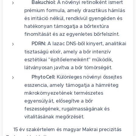
🌱
Bakuchiol:
A növényi retinolként ismert
prémium formula, amely drasztikus hámlás
és irritáció nélkül, rendkívül gyengéden és
hatékonyan támogatja a bőrtextúra
finomítását és az egyenletes bőrfelszínt.
🧬
PDRN:
A lazac DNS-ből kinyert, analitikai
tisztaságú elixír, amely a bőr intenzív
esztétikai "építőelemeiként" működik,
látványosan javítva a bőr tömörségét.
🌸
PhytoCell:
Különleges növényi őssejtes
esszencia, amely támogatja a hámréteg
mikrokörnyezetének természetes
egyensúlyát, elősegítve a bőr
feszességének, rugalmasságának és
vitalitásának megőrzését.
🛡️ 15 év szakértelem és magyar Makrai precizitás