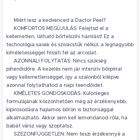
✨ Miért lesz a kedvenced a Dactor Peel? ✨
🌿 KOMFORTOS MEGÚJULÁS: Felejtsd el a
kellemetlen, látható bőrfelszíni hámlást! Ez a
technológia savak és szivacstűk nélkül, a legnagyobb
kíméletességgel frissíti fel az arcodat.
⏱️ AZONNALI FOLYTATÁS: Nincs szükség
pihenőidőre. A kezelés nem jár intenzív bőrpírral
vagy kellemetlenséggel, így a szalonból kilépve
azonnal folytathatod a napi teendőidet.
🤱 KÍMÉLETES GONDOSKODÁS: Különleges
formulájának köszönhetően még az érzékenyebb,
kipirosodásra hajlamos bőrön is biztonsággal
alkalmazható. Akkor sem kell lemondanod róla, ha
babát vársz vagy szoptatsz.
☀️ SZEZONFÜGGETLEN: Nem teszi érzékennyé a