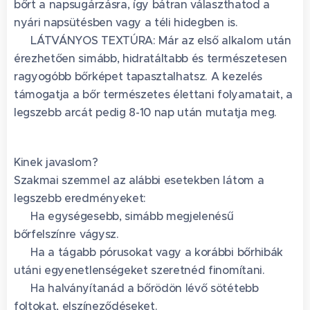
bőrt a napsugárzásra, így bátran választhatod a
nyári napsütésben vagy a téli hidegben is.
💎 LÁTVÁNYOS TEXTÚRA: Már az első alkalom után
érezhetően simább, hidratáltabb és természetesen
ragyogóbb bőrképet tapasztalhatsz. A kezelés
támogatja a bőr természetes élettani folyamatait, a
legszebb arcát pedig 8-10 nap után mutatja meg.
Kinek javaslom?
Szakmai szemmel az alábbi esetekben látom a
legszebb eredményeket:
✅ Ha egységesebb, simább megjelenésű
bőrfelszínre vágysz.
✅ Ha a tágabb pórusokat vagy a korábbi bőrhibák
utáni egyenetlenségeket szeretnéd finomítani.
✅ Ha halványítanád a bőrödön lévő sötétebb
foltokat, elszíneződéseket.